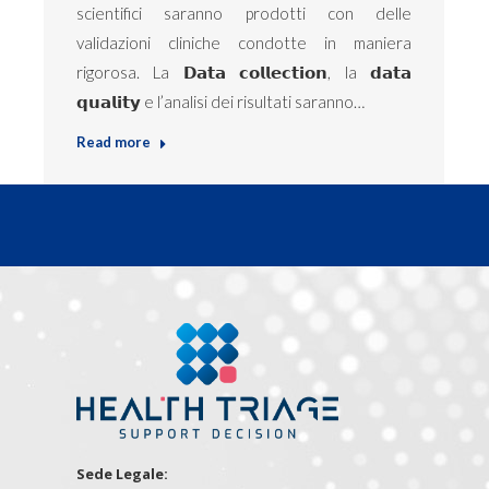
scientifici saranno prodotti con delle
validazioni cliniche condotte in maniera
rigorosa. La 𝗗𝗮𝘁𝗮 𝗰𝗼𝗹𝗹𝗲𝗰𝘁𝗶𝗼𝗻, la 𝗱𝗮𝘁𝗮
𝗾𝘂𝗮𝗹𝗶𝘁𝘆 e l’analisi dei risultati saranno…
Read more
Sede Legale: